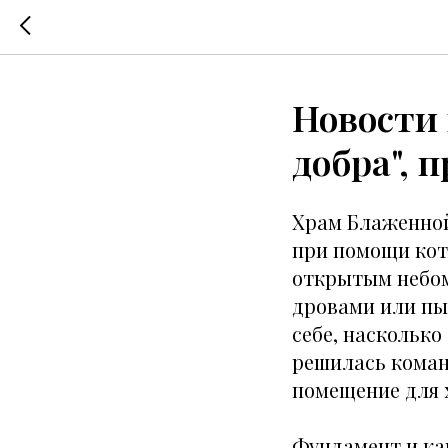
Новости
добра", 
Храм Блаженной
при помощи коте
открытым небом
дровами или пыт
себе, насколько
решилась коман
помещение для 
Фундамент и кар