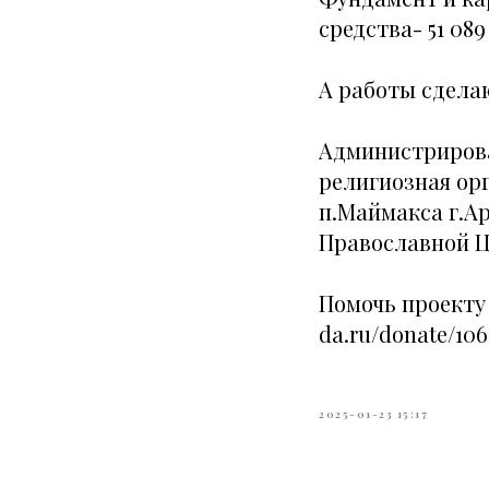
средства- 51 089
А работы сдела
Администрирова
религиозная ор
п.Маймакса г.А
Православной Ц
Помочь проекту 
da.ru/donate/106
2025-01-23 15:17