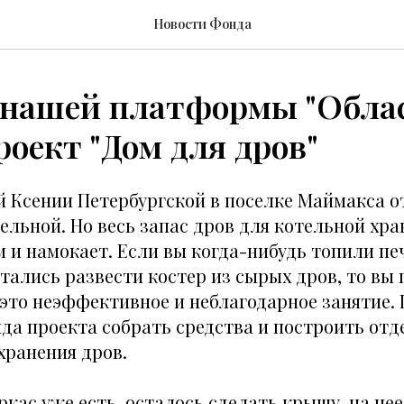
Новости Фонда
 нашей платформы "Обла
проект "Дом для дров"
 Ксении Петербургской в поселке Маймакса о
льной. Но весь запас дров для котельной хра
 и намокает. Если вы когда-нибудь топили п
ались развести костер из сырых дров, то вы 
 это неэффективное и неблагодарное занятие.
да проекта собрать средства и построить отд
хранения дров.
кас уже есть, осталось сделать крышу, на не