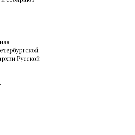
вная
Петербургской
архии Русской
-