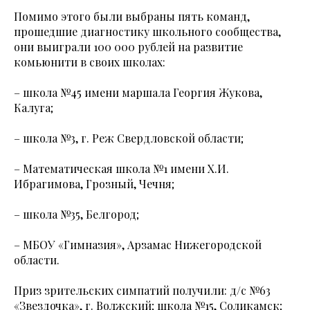
Помимо этого были выбраны пять команд,
прошедшие диагностику школьного сообщества,
они выиграли 100 000 рублей на развитие
комьюнити в своих школах:
– школа №45 имени маршала Георгия Жукова,
Калуга;
– школа №3, г. Реж Свердловской области;
– Математическая школа №1 имени Х.И.
Ибрагимова, Грозный, Чечня;
– школа №35, Белгород;
– МБОУ «Гимназия», Арзамас Нижегородской
области.
Приз зрительских симпатий получили: д/с №63
«Звездочка», г. Волжский; школа №15, Соликамск;