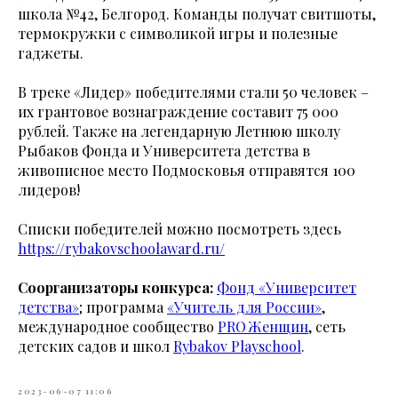
школа №42, Белгород. Команды получат свитшоты,
термокружки с символикой игры и полезные
гаджеты.
В треке «Лидер» победителями стали 50 человек –
их грантовое вознаграждение составит 75 000
рублей. Также на легендарную Летнюю школу
Рыбаков Фонда и Университета детства в
живописное место Подмосковья отправятся 100
лидеров!
Списки победителей можно посмотреть здесь
https://rybakovschoolaward.ru/
Соорганизаторы конкурса:
Фонд «Университет
детства»
; программа
«Учитель для России»
,
международное сообщество
PRO Женщин
, сеть
детских садов и школ
Rybakov Playschool
.
2023-06-07 11:06