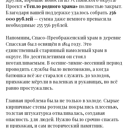
Проект
«Тепло родного храма»
полностью закрыт.
Благодаря вашей поддержке удалось собрать
256
000 рублей
— сумма даже немного превысила
необходимые 255 556 рублей.
Напомним, Спасо-Преображенский храм в деревне
Спасская был освящён в 1814 году. Это
единственный старинный намоленый храм в
округе. Но десятилетиями он стоял
неотапливаемым. В осенне-зимне-весенний период
проводить службы было невозможно, а когда
батюшка всё же старался служить до холодов,
прихожане мёрзли в валенках и рукавицах, но всё
равно простужались.
Главная проблема была не только в холоде. Сырые
кирпичные стены ротонды покрылись плесенью,
толстая штукатурка отваливалась, создавая
опасность для людей. Нужно было срочно спасать
и прихожан, и сам исторический памятник.