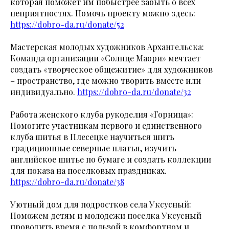
которая поможет им побыстрее забыть о всех
неприятностях. Помочь проекту можно здесь:
https://dobro-da.ru/donate/52
Мастерская молодых художников Архангельска:
Команда организации «Солнце Маори» мечтает
создать «творческое общежитие» для художников
– пространство, где можно творить вместе или
индивидуально.
https://dobro-da.ru/donate/32
Работа женского клуба рукоделия «Горница»:
Помогите участникам первого и единственного
клуба шитья в Плесецке научиться шить
традиционные северные платья, изучить
английское шитье по бумаге и создать коллекции
для показа на поселковых праздниках.
https://dobro-da.ru/donate/38
Уютный дом для подростков села Уксусный:
Поможем детям и молодежи поселка Уксусный
проводить время с пользой в комфортном и